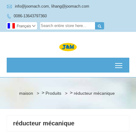

info@joomach.com, lihang@joomach.com
0086-13643797360


Français

Toggl
>
>
maison
>
Produits
>
réducteur mécanique
réducteur mécanique