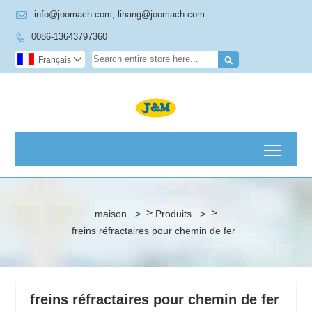

info@joomach.com, lihang@joomach.com
0086-13643797360


Français

Toggl
>
>
maison
>
Produits
>
freins réfractaires pour chemin de fer
freins réfractaires pour chemin de fer